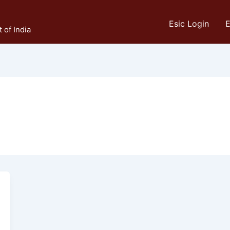
Esic Login
E
 of India