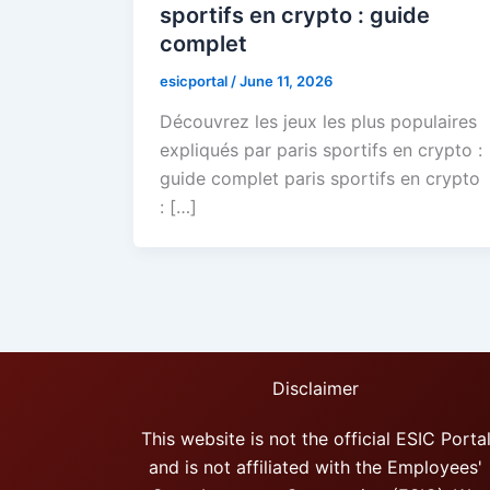
sportifs en crypto : guide
complet
esicportal
/
June 11, 2026
Découvrez les jeux les plus populaires
expliqués par paris sportifs en crypto :
guide complet paris sportifs en crypto
: […]
Disclaimer
This website is not the official ESIC Porta
and is not affiliated with the Employees'