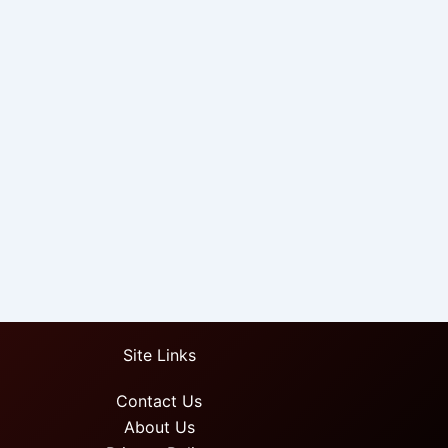
Site Links
Contact Us
About Us